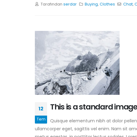
Tarafından
serdar
Buying
,
Clothes
Chat
,
C
This is a standard imag
12
Tem
Quisque elementum nibh at dolor pellente
ullamcorper eget, sagittis vel enim. Nam sit am
metus egestas, in porttitor lectus sodales. Lore