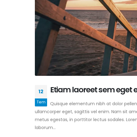
Merhaba dünya!
15 Eylül 2023
Aliquam erat volutpat
12 Temmuz 2021
This is a standard audio
embedded post
12 Temmuz 2021
Etiam laoreet sem eget 
12
Tem
Quisque elementum nibh at dolor pellente
ullamcorper eget, sagittis vel enim. Nam sit am
metus egestas, in porttitor lectus sodales. Lore
laborum...