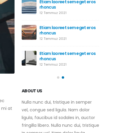
Etiam laoreet sem eget eros
Merhaba dünya!
rhoncus
15 Eylül 2023
12 Temmuz 2021
pat
Aliquam
Etiam laoreet sem eget eros
12 Temmu
rhoncus
12 Temmuz 2021
audio
This is 
embedd
Etiam laoreet sem eget eros
12 Temmu
rhoncus
12 Temmuz 2021
ABOUT US
nec
Nulla nunc dui, tristique in semper
 mi at
vel, congue sed ligula. Nam dolor
ligula, faucibus id sodales in, auctor
fringilla libero. Nulla nunc dui, tristique