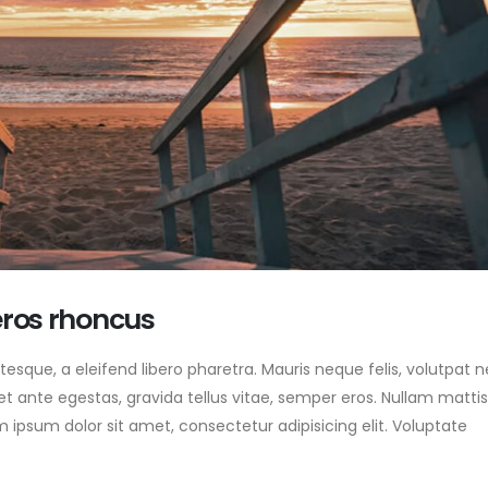
Etiam laoreet sem eget eros
Merhaba dünya!
rhoncus
15 Eylül 2023
12 Temmuz 2021
Aliquam erat volut
Etiam laoreet sem eget eros
12 Temmuz 2021
rhoncus
12 Temmuz 2021
This is a standard 
embedded post
Etiam laoreet sem eget eros
12 Temmuz 2021
rhoncus
12 Temmuz 2021
eros rhoncus
sque, a eleifend libero pharetra. Mauris neque felis, volutpat 
et ante egestas, gravida tellus vitae, semper eros. Nullam mattis
m ipsum dolor sit amet, consectetur adipisicing elit. Voluptate