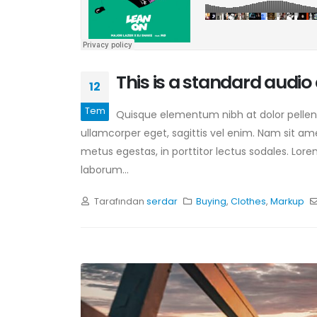
This is a standard audi
12
Tem
Quisque elementum nibh at dolor pellente
ullamcorper eget, sagittis vel enim. Nam sit am
metus egestas, in porttitor lectus sodales. Lore
laborum...
Tarafından
serdar
Buying
,
Clothes
,
Markup