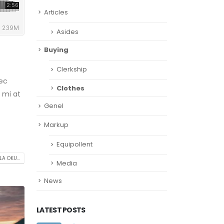
Articles
Asides
Buying
Clerkship
nec
Clothes
 mi at
Genel
Markup
Equipollent
A OKU...
Media
News
LATEST POSTS