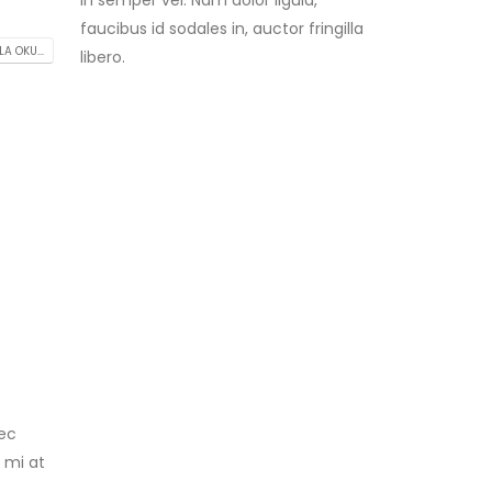
in semper vel. Nam dolor ligula,
faucibus id sodales in, auctor fringilla
A OKU...
libero.
nec
 mi at