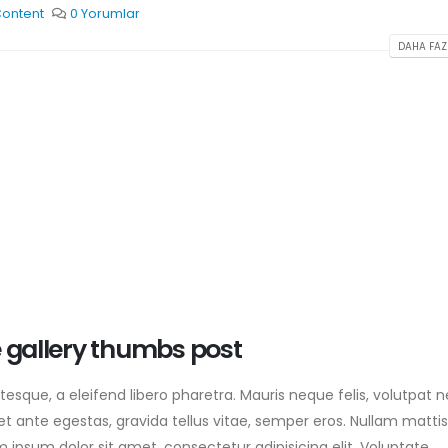
ontent
0 Yorumlar
DAHA FAZL
e gallery thumbs post
sque, a eleifend libero pharetra. Mauris neque felis, volutpat 
et ante egestas, gravida tellus vitae, semper eros. Nullam mattis
m ipsum dolor sit amet, consectetur adipisicing elit. Voluptate